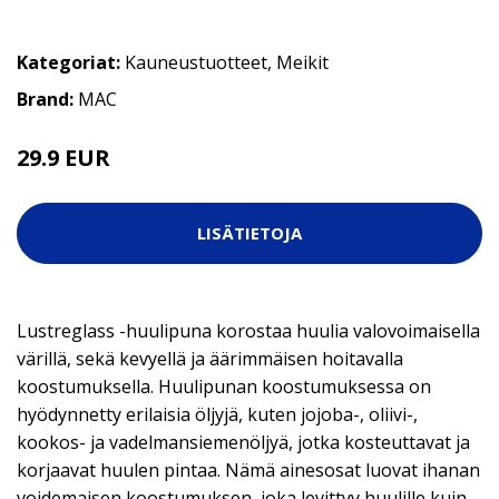
Kategoriat:
Kauneustuotteet
,
Meikit
Brand:
MAC
29.9 EUR
LISÄTIETOJA
Lustreglass -huulipuna korostaa huulia valovoimaisella
värillä, sekä kevyellä ja äärimmäisen hoitavalla
koostumuksella. Huulipunan koostumuksessa on
hyödynnetty erilaisia öljyjä, kuten jojoba-, oliivi-,
kookos- ja vadelmansiemenöljyä, jotka kosteuttavat ja
korjaavat huulen pintaa. Nämä ainesosat luovat ihanan
voidemaisen koostumuksen, joka levittyy huulille kuin