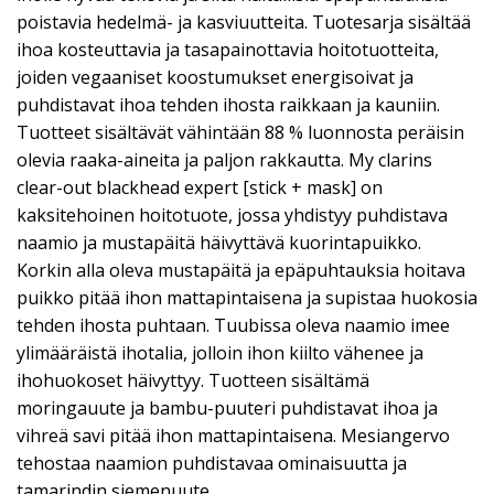
poistavia hedelmä- ja kasviuutteita. Tuotesarja sisältää
ihoa kosteuttavia ja tasapainottavia hoitotuotteita,
joiden vegaaniset koostumukset energisoivat ja
puhdistavat ihoa tehden ihosta raikkaan ja kauniin.
Tuotteet sisältävät vähintään 88 % luonnosta peräisin
olevia raaka-aineita ja paljon rakkautta. My clarins
clear-out blackhead expert [stick + mask] on
kaksitehoinen hoitotuote, jossa yhdistyy puhdistava
naamio ja mustapäitä häivyttävä kuorintapuikko.
Korkin alla oleva mustapäitä ja epäpuhtauksia hoitava
puikko pitää ihon mattapintaisena ja supistaa huokosia
tehden ihosta puhtaan. Tuubissa oleva naamio imee
ylimääräistä ihotalia, jolloin ihon kiilto vähenee ja
ihohuokoset häivyttyy. Tuotteen sisältämä
moringauute ja bambu-puuteri puhdistavat ihoa ja
vihreä savi pitää ihon mattapintaisena. Mesiangervo
tehostaa naamion puhdistavaa ominaisuutta ja
tamarindin siemenuute