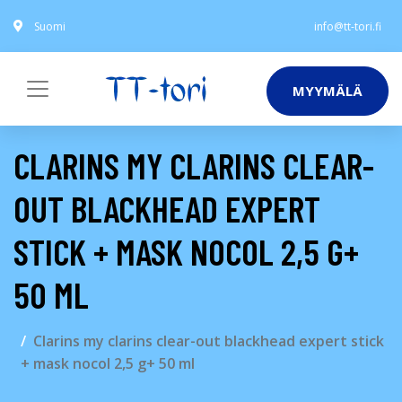
Suomi
info@tt-tori.fi
MYYMÄLÄ
CLARINS MY CLARINS CLEAR-
OUT BLACKHEAD EXPERT
STICK + MASK NOCOL 2,5 G+
50 ML
Clarins my clarins clear-out blackhead expert stick
+ mask nocol 2,5 g+ 50 ml