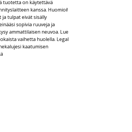
ä tuotetta on käytettävä
nityslaitteen kanssa. Huomioi!
ja tulpat eivät sisälly
einääsi sopivia ruuveja ja
 kysy ammattilaisen neuvoa. Lue
okaista vaihetta huolella. Legal
nekalujesi kaatumisen
tä