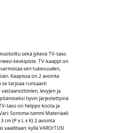
 muotoiltu sekä jykevä TV-taso
neesi keskipiste. TV-kaappi on
a varmistaa sen tukevuuden,
öiän. Kaapissa on 2 avointa
n se tarjoaa runsaasti
, vastaanottimien, levyjen ja
itämiseksi hyvin järjestettyinä
i TV-taso on helppo koota ja
. Väri: Sonoma-tammi Materiaali:
13 cm (P x L x K) 2 avointa
us vaaditaan: kyllä VAROITUS!