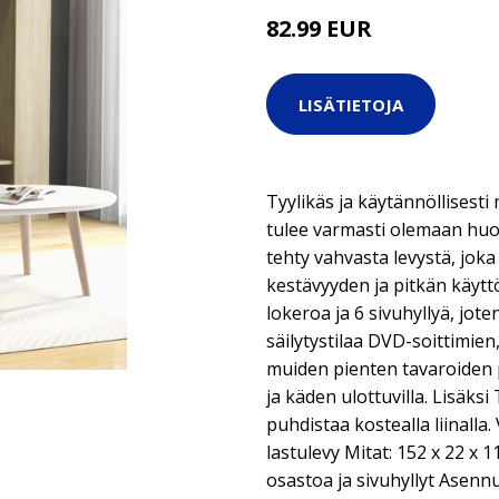
82.99 EUR
LISÄTIETOJA
Tyylikäs ja käytännöllisesti
tulee varmasti olemaan huo
tehty vahvasta levystä, jok
kestävyyden ja pitkän käytt
lokeroa ja 6 sivuhyllyä, jote
säilytystilaa DVD-soittimien
muiden pienten tavaroiden p
ja käden ulottuvilla. Lisäks
puhdistaa kostealla liinalla
lastulevy Mitat: 152 x 22 x 1
osastoa ja sivuhyllyt Asenn