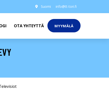
Suomi
info@tt-tori.fi
OGI
OTA YHTEYTTÄ
MYYMÄLÄ
EVY
Televisiot