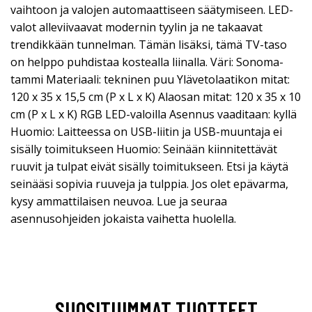
vaihtoon ja valojen automaattiseen säätymiseen. LED-
valot alleviivaavat modernin tyylin ja ne takaavat
trendikkään tunnelman. Tämän lisäksi, tämä TV-taso
on helppo puhdistaa kostealla liinalla. Väri: Sonoma-
tammi Materiaali: tekninen puu Ylävetolaatikon mitat:
120 x 35 x 15,5 cm (P x L x K) Alaosan mitat: 120 x 35 x 10
cm (P x L x K) RGB LED-valoilla Asennus vaaditaan: kyllä
Huomio: Laitteessa on USB-liitin ja USB-muuntaja ei
sisälly toimitukseen Huomio: Seinään kiinnitettävät
ruuvit ja tulpat eivät sisälly toimitukseen. Etsi ja käytä
seinääsi sopivia ruuveja ja tulppia. Jos olet epävarma,
kysy ammattilaisen neuvoa. Lue ja seuraa
asennusohjeiden jokaista vaihetta huolella.
SUOSITUIMMAT TUOTTEET