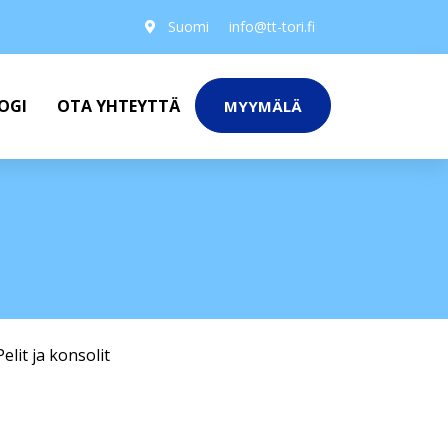
Suomi
info@tt-tori.fi
OGI
OTA YHTEYTTÄ
MYYMÄLÄ
Pelit ja konsolit