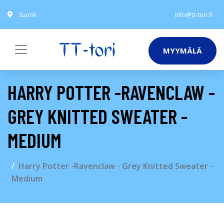
Suomi
info@tt-tori.fi
MYYMÄLÄ
HARRY POTTER -​RAVENCLAW -
GREY KNITTED SWEATER -
MEDIUM
Harry Potter -​Ravenclaw - Grey Knitted Sweater -
Medium