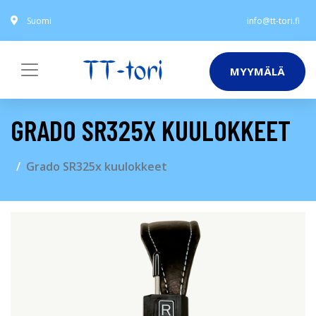
Suomi
info@tt-tori.fi
MYYMÄLÄ
GRADO SR325X KUULOKKEET
Grado SR325x kuulokkeet