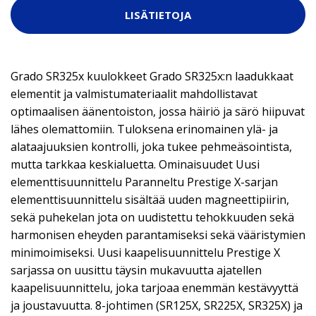
LISÄTIETOJA
Grado SR325x kuulokkeet Grado SR325x:n laadukkaat
elementit ja valmistumateriaalit mahdollistavat
optimaalisen äänentoiston, jossa häiriö ja särö hiipuvat
lähes olemattomiin. Tuloksena erinomainen ylä- ja
alataajuuksien kontrolli, joka tukee pehmeäsointista,
mutta tarkkaa keskialuetta. Ominaisuudet Uusi
elementtisuunnittelu Paranneltu Prestige X-sarjan
elementtisuunnittelu sisältää uuden magneettipiirin,
sekä puhekelan jota on uudistettu tehokkuuden sekä
harmonisen eheyden parantamiseksi sekä vääristymien
minimoimiseksi. Uusi kaapelisuunnittelu Prestige X
sarjassa on uusittu täysin mukavuutta ajatellen
kaapelisuunnittelu, joka tarjoaa enemmän kestävyyttä
ja joustavuutta. 8-johtimen (SR125X, SR225X, SR325X) ja