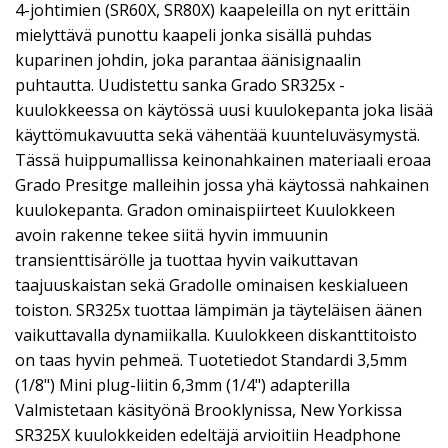
4-johtimien (SR60X, SR80X) kaapeleilla on nyt erittäin
mielyttävä punottu kaapeli jonka sisällä puhdas
kuparinen johdin, joka parantaa äänisignaalin
puhtautta. Uudistettu sanka Grado SR325x -
kuulokkeessa on käytössä uusi kuulokepanta joka lisää
käyttömukavuutta sekä vähentää kuunteluväsymystä.
Tässä huippumallissa keinonahkainen materiaali eroaa
Grado Presitge malleihin jossa yhä käytossä nahkainen
kuulokepanta. Gradon ominaispiirteet Kuulokkeen
avoin rakenne tekee siitä hyvin immuunin
transienttisärölle ja tuottaa hyvin vaikuttavan
taajuuskaistan sekä Gradolle ominaisen keskialueen
toiston. SR325x tuottaa lämpimän ja täyteläisen äänen
vaikuttavalla dynamiikalla. Kuulokkeen diskanttitoisto
on taas hyvin pehmeä. Tuotetiedot Standardi 3,5mm
(1/8") Mini plug-liitin 6,3mm (1/4") adapterilla
Valmistetaan käsityönä Brooklynissa, New Yorkissa
SR325X kuulokkeiden edeltäjä arvioitiin Headphone