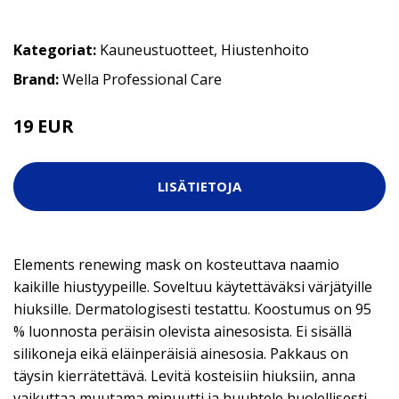
Kategoriat:
Kauneustuotteet
,
Hiustenhoito
Brand:
Wella Professional Care
19 EUR
23.9 EUR
LISÄTIETOJA
Elements renewing mask on kosteuttava naamio
kaikille hiustyypeille. Soveltuu käytettäväksi värjätyille
hiuksille. Dermatologisesti testattu. Koostumus on 95
% luonnosta peräisin olevista ainesosista. Ei sisällä
silikoneja eikä eläinperäisiä ainesosia. Pakkaus on
täysin kierrätettävä. Levitä kosteisiin hiuksiin, anna
vaikuttaa muutama minuutti ja huuhtele huolellisesti.