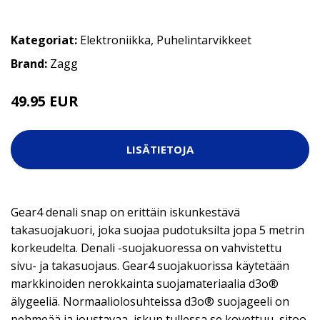
Kategoriat:
Elektroniikka
,
Puhelintarvikkeet
Brand:
Zagg
49.95 EUR
LISÄTIETOJA
Gear4 denali snap on erittäin iskunkestävä
takasuojakuori, joka suojaa pudotuksilta jopa 5 metrin
korkeudelta. Denali -suojakuoressa on vahvistettu
sivu- ja takasuojaus. Gear4 suojakuorissa käytetään
markkinoiden nerokkainta suojamateriaalia d3o®
älygeeliä. Normaaliolosuhteissa d3o® suojageeli on
pehmeää ja joustavaa, iskun tullessa se kovettuu, sitoo